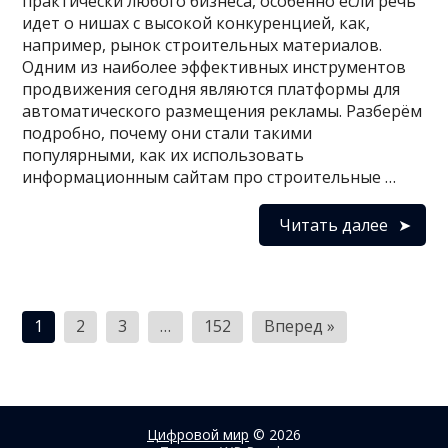
практически любого бизнеса, особенно если речь
идет о нишах с высокой конкуренцией, как,
например, рынок строительных материалов.
Одним из наиболее эффективных инструментов
продвижения сегодня являются платформы для
автоматического размещения рекламы. Разберём
подробно, почему они стали такими
популярными, как их использовать
информационным сайтам про строительные …
Читать далее
Пагинация
1
2
3
…
152
Вперед »
записей
Цифровой мир
© 2026