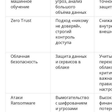
машинное
угроз, анализ
точно
обучение
большого
защи
объёма данных
Zero Trust
Подход «никому
Снижа
не доверяй»,
внутр
строгий
внешн
контроль
доступа
Облачная
Защита данных
Учиты
безопасность
и сервисов в
перех
облаке
облак
крити
важна
прави
настр
Атаки
Вымогательство
Высок
Ransomware
с шифрованием
финан
и угрозами
потер