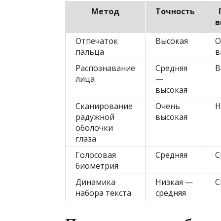
Метод
Точность
в
Отпечаток
Высокая
О
пальца
в
Распознавание
Средняя
В
лица
—
высокая
Сканирование
Очень
Н
радужной
высокая
оболочки
глаза
Голосовая
Средняя
С
биометрия
Динамика
Низкая —
С
набора текста
средняя