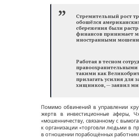
Стремительный рост т
обошёлся американским
сбережения были растр
финансов принимает ме
иностранными мошенн
Работая в тесном сотр
правоохранительными 
такими как Великобри
прилагать усилия для 
хищников, — заявил ми
Помимо обвинений в управлении кру
жертв в инвестиционные аферы, Чж
«мошенничеству, связанному с вымога
к организации «торговли людьми в п
в отношении порабощённых работнико