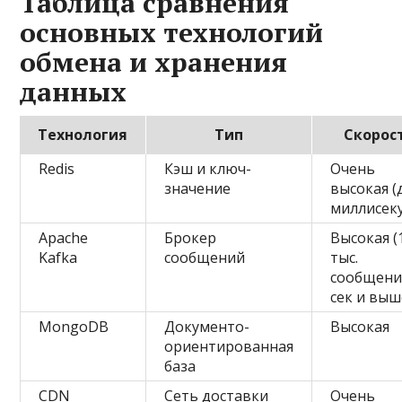
Таблица сравнения
основных технологий
обмена и хранения
данных
Технология
Тип
Скорос
Redis
Кэш и ключ-
Очень
значение
высокая (
миллисек
Apache
Брокер
Высокая (
Kafka
сообщений
тыс.
сообщени
сек и выш
MongoDB
Документо-
Высокая
ориентированная
база
CDN
Сеть доставки
Очень