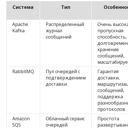
Система
Тип
Особенно
Apache
Распределенный
Очень высок
Kafka
журнал
пропускная
сообщений
способность,
долговремен
хранение
сообщений,
масштабируе
RabbitMQ
Пул очередей с
Гарантия
подтверждением
доставки,
доставки
маршрутиза
сообщений,
поддержка
разнообразн
протоколов
Amazon
Облачный сервис
Простота
SQS
очередей
развертыван