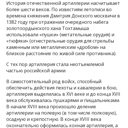
История отечественной артиллерии насчитывает
более шести веков. По известиям летописи во
времена княжения Дмитрия Донского москвичи в
1382 году при отражении очередного набега
золотоордынского хана Тохтамыша
использовали «пушки» (метательные орудия) и
«тюфяки» (огнестрельные орудия для стрельбы
каменным или металлическим «дробом» на
близкое расстояние по живой силе противника).
С тех пор артиллерия стала неотъемлемой
частью российской армии.
В самостоятельный род войск, способный
обеспечить действия пехоты и кавалерии в бою,
артиллерия выделилась в XVI веке и до конца XVII
века обслуживалась пушкарями и пищальниками.
В начале XVIII века произошло деление
артиллерии на полевую (в том числе полковую),
осадную и крепостную. В конце XVIII века
окончательно оформилась конная артиллерия, а