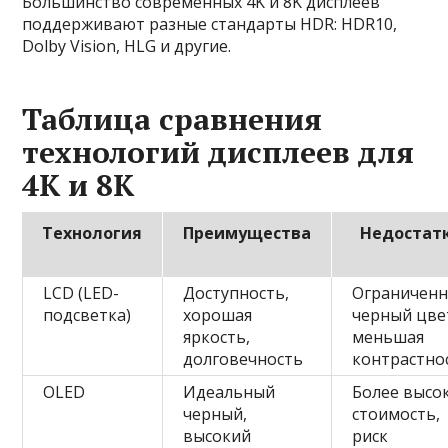
Большинство современных 4K и 8K дисплеев
поддерживают разные стандарты HDR: HDR10,
Dolby Vision, HLG и другие.
Таблица сравнения
технологий дисплеев для
4K и 8K
Технология
Преимущества
Недостат
LCD (LED-
Доступность,
Ограничен
подсветка)
хорошая
черный цве
яркость,
меньшая
долговечность
контрастно
OLED
Идеальный
Более высо
черный,
стоимость,
высокий
риск