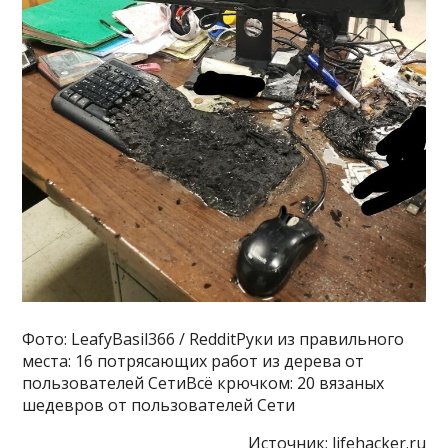
Фото: LeafyBasil366 / RedditРуки из правильного
места: 16 потрясающих работ из дерева от
пользователей СетиВсё крючком: 20 вязаных
шедевров от пользователей Сети
Источник:
lifehacker.ru