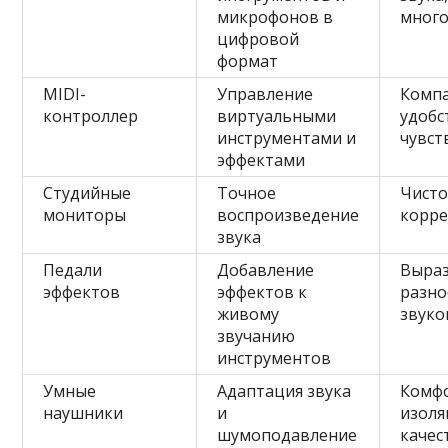
микрофонов в
много
цифровой
формат
MIDI-
Управление
Компа
контроллер
виртуальными
удобс
инструментами и
чувст
эффектами
Студийные
Точное
Чисто
мониторы
воспроизведение
корре
звука
Педали
Добавление
Выраз
эффектов
эффектов к
разно
живому
звуко
звучанию
инструментов
Умные
Адаптация звука
Комфо
наушники
и
изоля
шумоподавление
качес