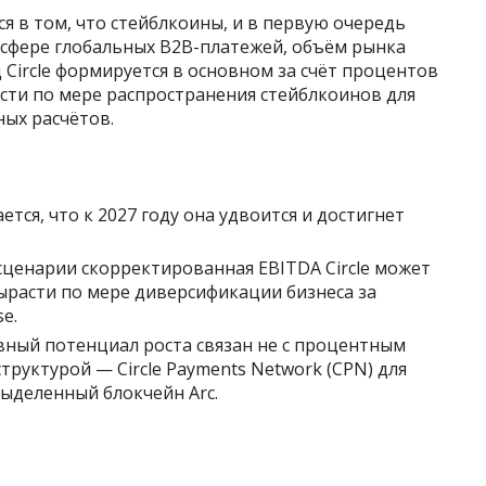
я в том, что стейблкоины, и в первую очередь
 сфере глобальных B2B-платежей, объём рынка
 Circle формируется в основном за счёт процентов
асти по мере распространения стейблкоинов для
ых расчётов.
тся, что к 2027 году она удвоится и достигнет
сценарии скорректированная EBITDA Circle может
ырасти по мере диверсификации бизнеса за
e.
вный потенциал роста связан не с процентным
труктурой — Circle Payments Network (CPN) для
выделенный блокчейн Arc.