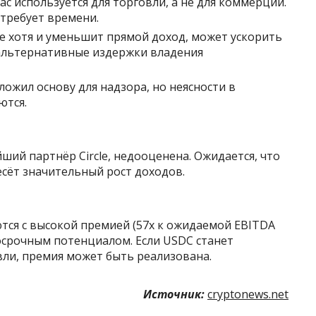
ас используется для торговли, а не для коммерции.
требует времени.
е хотя и уменьшит прямой доход, может ускорить
альтернативные издержки владения
ложил основу для надзора, но неясности в
ются.
йший партнёр Circle, недооценена. Ожидается, что
сёт значительный рост доходов.
уются с высокой премией (57x к ожидаемой EBITDA
госрочным потенциалом. Если USDC станет
вли, премия может быть реализована.
Источник:
cryptonews.net