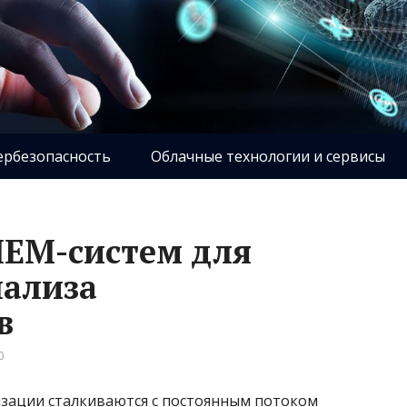
ербезопасность
Облачные технологии и сервисы
IEM-систем для
нализа
в
0
зации сталкиваются с постоянным потоком