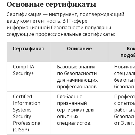
Основные сертификаты
Сертификация — инструмент, подтверждающий
вашу компетентность. В IT-сфере
информационной безопасности популярны
следующие профессиональные сертификаты:
Сертификат
Описание
Ко
подо
CompTIA
Базовые знания
Новички,
Security+
по безопасности
специал
для начинающих
без опыт
профессионалов.
безопасн
Certified
Глобально
Професс
Information
признанный
с опыто
Systems
сертификат для
работы 
Security
опытных
безопас
Professional
специалистов.
от 3 лет.
(CISSP)