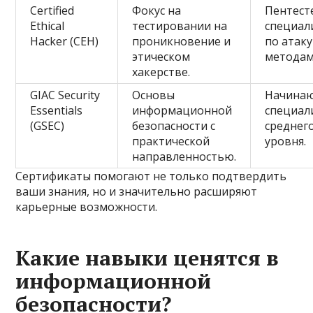
Certified
Фокус на
Пентест
Ethical
тестировании на
специал
Hacker (CEH)
проникновение и
по ата
этическом
методам
хакерстве.
GIAC Security
Основы
Начина
Essentials
информационной
специал
(GSEC)
безопасности с
среднег
практической
уровня.
направленностью.
Сертификаты помогают не только подтвердить
ваши знания, но и значительно расширяют
карьерные возможности.
Какие навыки ценятся в
информационной
безопасности?