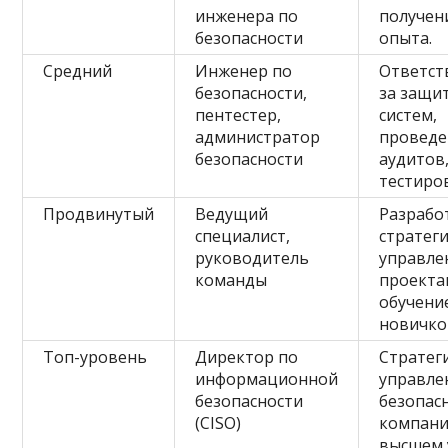
инженера по
получен
безопасности
опыта.
Средний
Инженер по
Ответст
безопасности,
за защи
пентестер,
систем,
администратор
проведе
безопасности
аудитов
тестиро
Продвинутый
Ведущий
Разрабо
специалист,
стратеги
руководитель
управле
команды
проекта
обучени
новичко
Топ-уровень
Директор по
Стратег
информационной
управле
безопасности
безопас
(CISO)
компани
высшем 