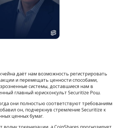
кчейна даёт нам возможность регистрировать
закции и перемещать ценности способами,
зрозненные системы, доставшиеся нам в
енный главный юрисконсульт Securitize Рош.
огда они полностью соответствуют требованиям
бавил он, подчеркнув стремление Securitize к
ных ценных бумаг.
т волну токенизации, а CoinShares прогнозирует