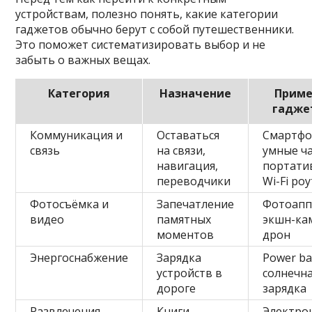
устройствам, полезно понять, какие категории
гаджетов обычно берут с собой путешественники.
Это поможет систематизировать выбор и не
забыть о важных вещах.
Категория
Назначение
Прим
гадже
Коммуникация и
Оставаться
Смартфо
связь
на связи,
умные ча
навигация,
портати
переводчики
Wi-Fi ро
Фотосъёмка и
Запечатление
Фотоапп
видео
памятных
экшн-ка
моментов
дрон
Энергоснабжение
Зарядка
Power ba
устройств в
солнечн
дороге
зарядка
Развлечения
Книги,
Электро