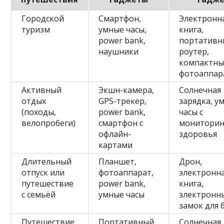
Городской
Смартфон,
Электронн
туризм
умные часы,
книга,
power bank,
портативны
наушники
роутер,
компактн
фотоаппар
Активный
Экшн-камера,
Солнечная
отдых
GPS-трекер,
зарядка, у
(походы,
power bank,
часы с
велопробеги)
смартфон с
монитори
офлайн-
здоровья
картами
Длительный
Планшет,
Дрон,
отпуск или
фотоаппарат,
электронн
путешествие
power bank,
книга,
с семьёй
умные часы
электронн
замок для 
Путешествие
Портативный
Солнечная