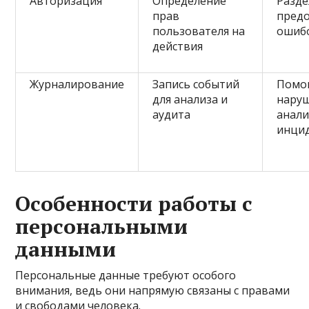
Авторизация
Определение
Разде
прав
пред
пользователя на
ошиб
действия
Журналирование
Запись событий
Помог
для анализа и
наруш
аудита
анал
инци
Особенности работы с
персональными
данными
Персональные данные требуют особого
внимания, ведь они напрямую связаны с правами
и свободами человека.