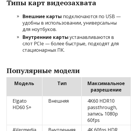
Типы карт видеозахвата
Внешние карты
подключаются по USB —
удобны в использовании, универсальны
для ноутбуков.
Внутренние карты
устанавливаются в
слот PCIe — более быстрые, подходят для
стационарных ПК.
Популярные модели
Модель
Тип
Максимальное
разрешение
Elgato
Внешняя
4K60 HDR10
HD60 S+
passthrough,
запись 1080p
60fps
AVermedia
Внутренняя
4K 60fps HDR