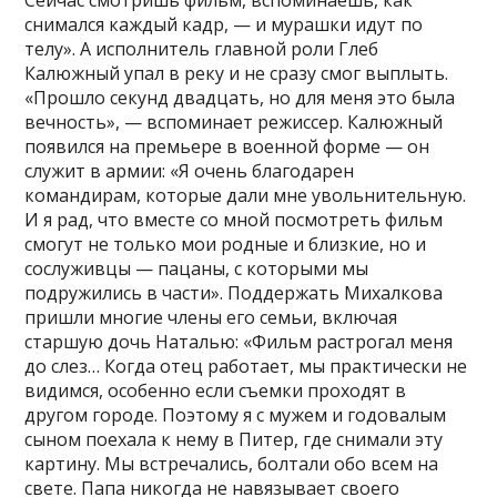
Сейчас смотришь фильм, вспоминаешь, как
снимался каждый кадр, — и мурашки идут по
телу». А исполнитель главной роли Глеб
Калюжный упал в реку и не сразу смог выплыть.
«Прошло секунд двадцать, но для меня это была
вечность», — вспоминает режиссер. Калюжный
появился на премьере в военной форме — он
служит в армии: «Я очень благодарен
командирам, которые дали мне увольнительную.
И я рад, что вместе со мной посмотреть фильм
смогут не только мои родные и близкие, но и
сослуживцы — пацаны, с которыми мы
подружились в части». Поддержать Михалкова
пришли многие члены его семьи, включая
старшую дочь Наталью: «Фильм растрогал меня
до слез… Когда отец работает, мы практически не
видимся, особенно если съемки проходят в
другом городе. Поэтому я с мужем и годовалым
сыном поехала к нему в Питер, где снимали эту
картину. Мы встречались, болтали обо всем на
свете. Папа никогда не навязывает своего