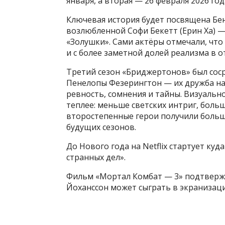
января, а вторая — 26 февраля 2026 го
Ключевая история будет посвящена Бе
возлюбленной Софи Бекетт (Ерин Ха) —
«Золушки». Сами актёры отмечали, что
и с более заметной долей реализма в 
Третий сезон «Бриджертонов» был сос
Пенелопы Фезерингтон — их дружба на
ревность, сомнения и тайны. Визуально
теплее: меньше светских интриг, боль
второстепенные герои получили больш
будущих сезонов.
До Нового года на Netflix стартует ку
странных дел».
Фильм «Мортал Комбат — 3» подтверж
Йоханссон может сыграть в экранизац