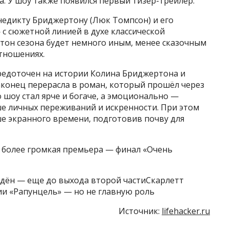
да. У шоу также появился первый тизер-трейлер.
недикту Бриджертону (Люк Томпсон) и его
 с сюжетной линией в духе классической
 тон сезона будет немного иным, менее сказочным
отношениях.
редоточен на истории Колина Бриджертона и
конец перерасла в роман, который прошёл через
 шоу стал ярче и богаче, а эмоционально —
ше личных переживаний и искренности. При этом
е экранного времени, подготовив почву для
да более громкая премьера — финал «Очень
дён — еще до выхода второй частиСкарлетт
ии «Рапунцель» — но не главную роль
Источник:
lifehacker.ru