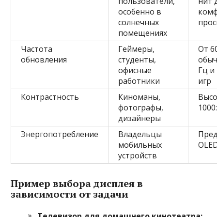
пользователи,
нит 
особенно в
ком
солнечных
про
помещениях
Частота
Геймеры,
От 6
обновления
студенты,
обыч
офисные
Гц и
работники
игр
Контрастность
Киноманы,
Высо
фотографы,
1000
дизайнеры
Энергопотребление
Владельцы
Пред
мобильных
OLED
устройств
Пример выбора дисплея в
зависимости от задачи
Телевизор для домашнего кинотеатра: