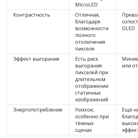
MicroLED
Контрастность
Отличная,
Прево
благодаря
сопос
возможности
OLED
полного
отключения
пикселя
Эффект выгорания
Есть риск
Мини
выгорания
или от
пикселей при
длительном
отображении
статичных
изображений
Энергопотребление
Низкое,
Ещё н
особенно при
благо
тёмных
высок
сценах
эффек