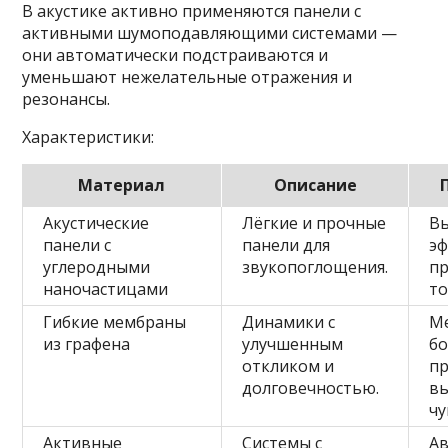
В акустике активно применяются панели с
активными шумоподавляющими системами —
они автоматически подстраиваются и
уменьшают нежелательные отражения и
резонансы.
Характеристики:
Материал
Описание
Акустические
Лёгкие и прочные
В
панели с
панели для
э
углеродными
звукопоглощения.
пр
наночастицами
т
Гибкие мембраны
Динамики с
М
из графена
улучшенным
б
откликом и
пр
долговечностью.
вы
чу
Активные
Системы с
Ав