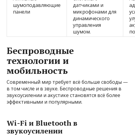
шумоподавляющие
датчиками и
ад
панели
микрофонами для
ус
динамического
у
управления
ак
шумом.
п
Беспроводные
технологии и
мобильность
Современный мир требует всё больше свободы —
в том числе и в звуке. Беспроводные решения в
звукоусилении и акустике становятся всё более
эффективными и популярными.
Wi-Fi и Bluetooth в
звукоусилении