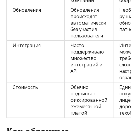
компании
обор
Обновления
Обновления
Нео
происходят
ручн
автоматически
обно
без участия
патч
пользователя
Интеграция
Часто
Инте
поддерживают
мож
множество
треб
интеграций и
слож
API
наст
огра
Стоимость
Обычно
Един
подписка с
поку
фиксированной
лице
ежемесячной
доро
платой
техо