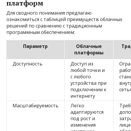
платформ
Для сводного понимания предлагаю
ознакомиться с таблицей преимуществ облачных
решений по сравнению с традиционным
программным обеспечением:
Параметр
Облачные
Тра
платформы
Доступность
Доступ из
Огра
любой точки и
рабо
с любого
стан
устройства при
внут
подключении к
сеть
интернету
Масштабируемость
Легко
Треб
адаптируются
допо
под рост и
затр
изменения
лице