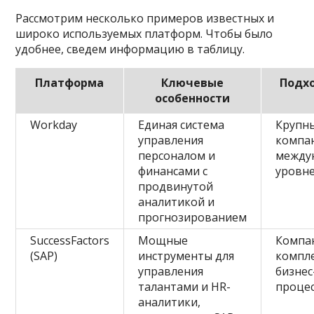
Рассмотрим несколько примеров известных и
широко используемых платформ. Чтобы было
удобнее, сведем информацию в таблицу.
Платформа
Ключевые
Подх
особенности
Workday
Единая система
Крупн
управления
компа
персоналом и
между
финансами с
уровн
продвинутой
аналитикой и
прогнозированием
SuccessFactors
Мощные
Компа
(SAP)
инструменты для
компл
управления
бизнес
талантами и HR-
проце
аналитики,