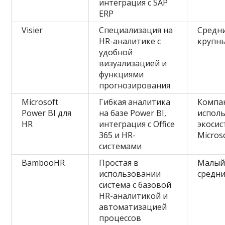
интеграция с SAP
ERP
Visier
Специализация на
Средн
HR-аналитике с
крупны
удобной
визуализацией и
функциями
прогнозирования
Microsoft
Гибкая аналитика
Компа
Power BI для
на базе Power BI,
испол
HR
интеграция с Office
экосис
365 и HR-
Micros
системами
BambooHR
Простая в
Малый
использовании
средни
система с базовой
HR-аналитикой и
автоматизацией
процессов