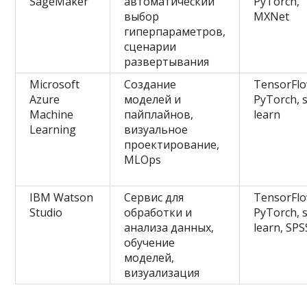
SageMaker
автоматический
PyTorch,
выбор
MXNet
гиперпараметров,
сценарии
развертывания
Microsoft
Создание
TensorFlo
Azure
моделей и
PyTorch, s
Machine
пайплайнов,
learn
Learning
визуальное
проектирование,
MLOps
IBM Watson
Сервис для
TensorFlo
Studio
обработки и
PyTorch, s
анализа данных,
learn, SPS
обучение
моделей,
визуализация