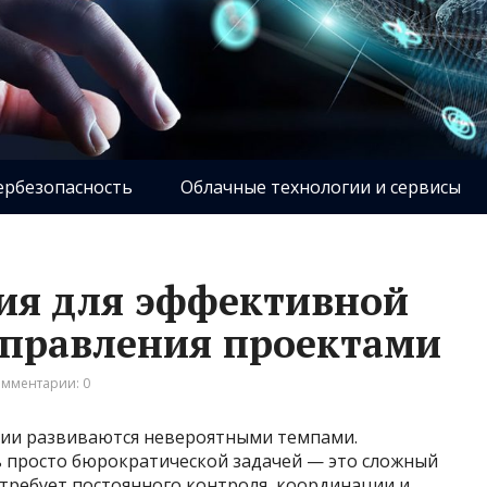
ербезопасность
Облачные технологии и сервисы
ия для эффективной
управления проектами
мментарии: 0
гии развиваются невероятными темпами.
 просто бюрократической задачей — это сложный
требует постоянного контроля, координации и