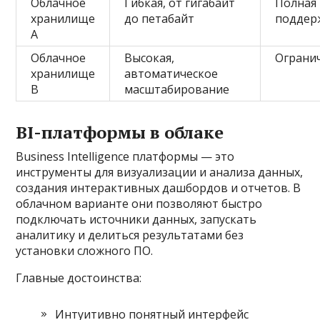
Облачное
Гибкая, от гигабайт
Полная
хранилище
до петабайт
поддер
A
Облачное
Высокая,
Ограни
хранилище
автоматическое
B
масштабирование
BI-платформы в облаке
Business Intelligence платформы — это
инструменты для визуализации и анализа данных,
создания интерактивных дашбордов и отчетов. В
облачном варианте они позволяют быстро
подключать источники данных, запускать
аналитику и делиться результатами без
установки сложного ПО.
Главные достоинства:
Интуитивно понятный интерфейс