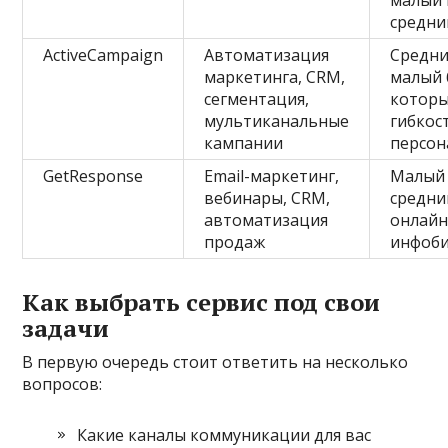
малый 
средни
ActiveCampaign
Автоматизация
Средни
маркетинга, CRM,
малый 
сегментация,
котор
мультиканальные
гибкос
кампании
персон
GetResponse
Email-маркетинг,
Малый
вебинары, CRM,
средни
автоматизация
онлайн
продаж
инфоби
Как выбрать сервис под свои
задачи
В первую очередь стоит ответить на несколько
вопросов:
Какие каналы коммуникации для вас