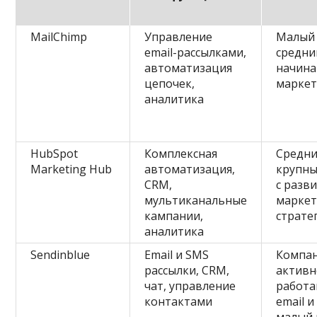
MailChimp
Управление
Малый
email-рассылками,
средни
автоматизация
начин
цепочек,
маркет
аналитика
HubSpot
Комплексная
Средни
Marketing Hub
автоматизация,
крупны
CRM,
с разв
мультиканальные
марке
кампании,
страте
аналитика
Sendinblue
Email и SMS
Компан
рассылки, CRM,
активн
чат, управление
работа
контактами
email и