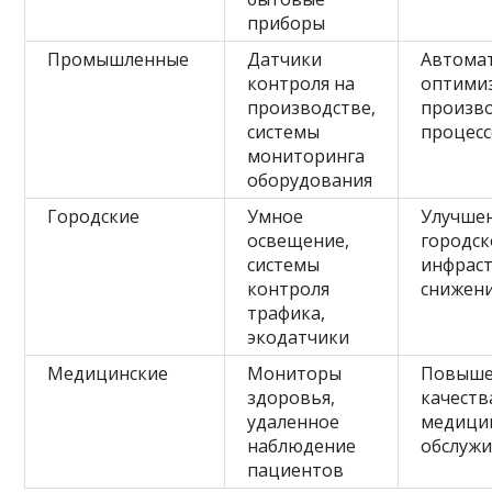
приборы
Промышленные
Датчики
Автома
контроля на
оптими
производстве,
произв
системы
процес
мониторинга
оборудования
Городские
Умное
Улучше
освещение,
городск
системы
инфраст
контроля
снижени
трафика,
экодатчики
Медицинские
Мониторы
Повыше
здоровья,
качеств
удаленное
медици
наблюдение
обслуж
пациентов