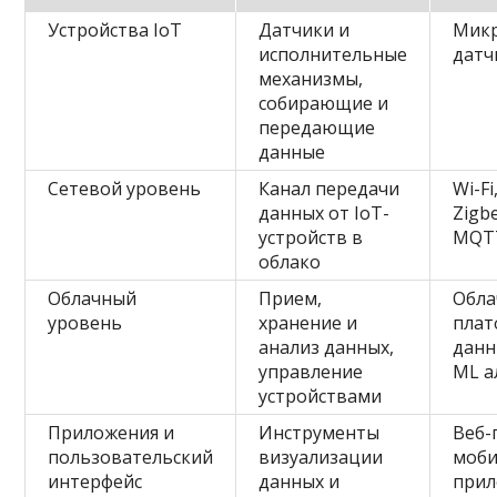
Устройства IoT
Датчики и
Микр
исполнительные
датч
механизмы,
собирающие и
передающие
данные
Сетевой уровень
Канал передачи
Wi-Fi
данных от IoT-
Zigb
устройств в
MQT
облако
Облачный
Прием,
Обла
уровень
хранение и
плат
анализ данных,
данн
управление
ML а
устройствами
Приложения и
Инструменты
Веб-
пользовательский
визуализации
моб
интерфейс
данных и
прил