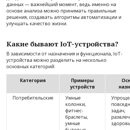
данных — важнейший момент, ведь именно на
основе анализа можно принимать правильные
решения, создавать алгоритмы автоматизации и
улучшать качество жизни.
Какие бывают IoT-устройства?
В зависимости от назначения и функционала, IoT-
устройства можно разделить на несколько
основных категорий:
Категория
Примеры
Ос
устройств
наз
Потребительские
Умные
Упроще
колонки,
повсед
фитнес-
задач,
браслеты,
развлеч
умные
здоров
бытовые