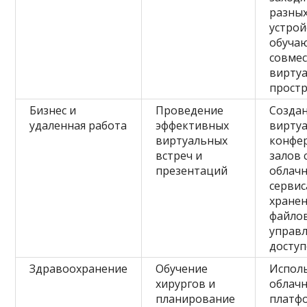
разны
устрой
обучаю
совме
вирту
прост
Бизнес и
Проведение
Созда
удаленная работа
эффективных
вирту
виртуальных
конфе
встреч и
залов 
презентаций
облач
сервис
хране
файло
управ
досту
Здравоохранение
Обучение
Испол
хирургов и
облач
планирование
платф