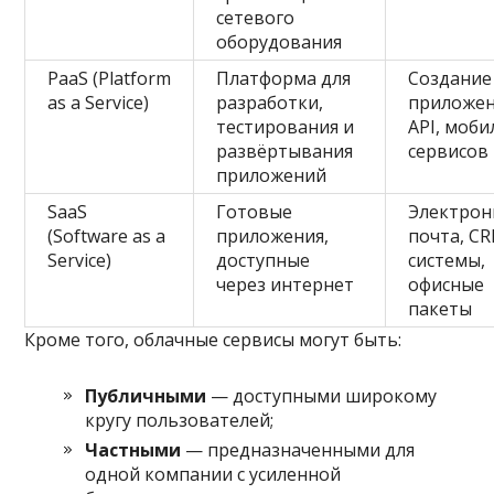
сетевого
оборудования
PaaS (Platform
Платформа для
Создание
as a Service)
разработки,
приложен
тестирования и
API, моб
развёртывания
сервисов
приложений
SaaS
Готовые
Электрон
(Software as a
приложения,
почта, C
Service)
доступные
системы,
через интернет
офисные
пакеты
Кроме того, облачные сервисы могут быть:
Публичными
— доступными широкому
кругу пользователей;
Частными
— предназначенными для
одной компании с усиленной