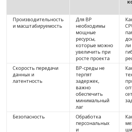
к
Производительность
Для ВР
Ка
и масштабируемость
необходимы
CP
мощные
па
ресурсы,
до
которые можно
ли
увеличить при
ги
росте проекта
ре
Скорость передачи
ВР-среды не
Ка
данных и
терпят
те
латентность
задержек,
пр
важно
оп
обеспечить
се
минимальный
за
лаг
Безопасность
Обработка
Ка
персональных
ме
и
ши