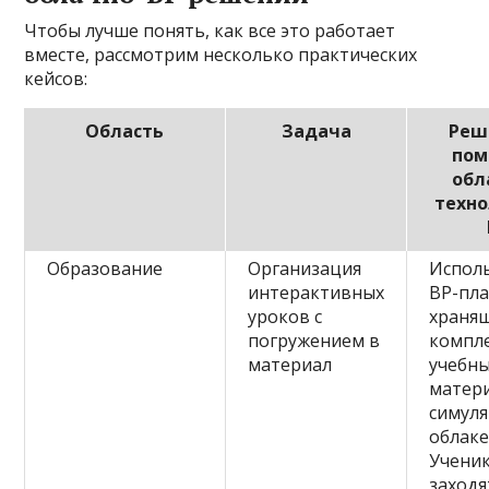
Чтобы лучше понять, как все это работает
вместе, рассмотрим несколько практических
кейсов:
Область
Задача
Реш
по
обл
техно
Образование
Организация
Испол
интерактивных
ВР-пл
уроков с
храня
погружением в
компл
материал
учебн
матер
симуля
облаке
Учени
заходя