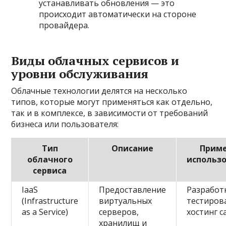
устанавливать обновления — это
происходит автоматически на стороне
провайдера.
Виды облачных сервисов и
уровни обслуживания
Облачные технологии делятся на несколько
типов, которые могут применяться как отдельно,
так и в комплексе, в зависимости от требований
бизнеса или пользователя:
Тип
Описание
Прим
облачного
использ
сервиса
IaaS
Предоставление
Разработ
(Infrastructure
виртуальных
тестиров
as a Service)
серверов,
хостинг с
хранилищ и