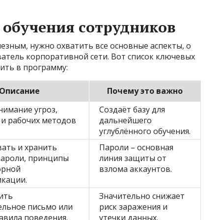
 обучения сотрудников
езным, нужно охватить все основные аспекты, о
атель корпоративной сети. Вот список ключевых
ить в программу:
Описание
Почему это важно
имание угроз,
Создаёт базу для
 и рабочих методов
дальнейшего
углублённого обучения.
вать и хранить
Пароли – основная
пароли, принципы
линия защиты от
орной
взлома аккаунтов.
икации.
ить
Значительно снижает
ельное письмо или
риск заражения и
равила поведения.
утечки данных.