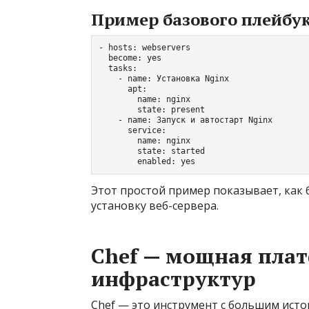
Пример базового плейбук
- hosts: webservers

  become: yes

  tasks:

    - name: Установка Nginx

      apt:

        name: nginx

        state: present

    - name: Запуск и автостарт Nginx

      service:

        name: nginx

        state: started

Этот простой пример показывает, как
установку веб-сервера.
Chef — мощная пла
инфраструктур
Chef — это инструмент с большим ист