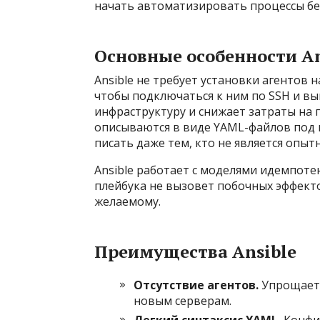
начать автоматизировать процессы без
Основные особенности An
Ansible не требует установки агентов 
чтобы подключаться к ним по SSH и в
инфраструктуру и снижает затраты на п
описываются в виде YAML-файлов под н
писать даже тем, кто не является опы
Ansible работает с моделями идемпоте
плейбука не вызовет побочных эффекто
желаемому.
Преимущества Ansible
Отсутствие агентов.
Упрощает 
новым серверам.
Легкий синтаксис YAML.
Конфиг