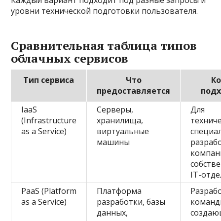
Каждый вариант подходит под разные запросы и
уровни технической подготовки пользователя.
Сравнительная таблица типов
облачных сервисов
Тип сервиса
Что
К
предоставляется
под
IaaS
Серверы,
Для
(Infrastructure
хранилища,
технич
as a Service)
виртуальные
специа
машины
разраб
компан
собств
IT-отд
PaaS (Platform
Платформа
Разраб
as a Service)
разработки, базы
команд
данных,
создаю