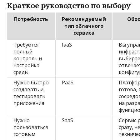
Краткое руководство по выбору
Потребность
Рекомендуемый
Обос
тип облачного
сервиса
Требуется
IaaS
Вы упра
полный
инфраст
контроль и
выбирае
настройка
отвечае
среды
конфиг
Нужно быстро
PaaS
Платфор
создавать и
готова,
тестировать
сосредо
приложения
на разр
функцио
Нужно
SaaS
Сервис 
пользоваться
сразу, н
готовым
техниче