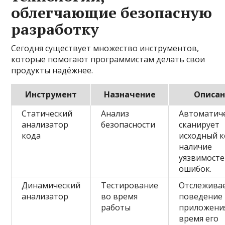
облегчающие безопасную
разработку
Сегодня существует множество инструментов,
которые помогают программистам делать свои
продукты надёжнее.
Инструмент
Назначение
Описа
Статический
Анализ
Автоматич
анализатор
безопасности
сканирует
кода
исходный к
наличие
уязвимосте
ошибок.
Динамический
Тестирование
Отслежива
анализатор
во время
поведение
работы
приложени
время его