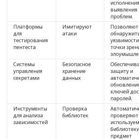
исполнения
выявления
проблем.
Платформы
Имитируют
Позволяют
для
атаки
обнаружит
тестирования
уязвимости
пентеста
точки зрен
злоумышле
Системы
Безопасное
Обеспечив
управления
хранение
защиту и
секретами
данных
автоматич
обновлени
ключей дос
паролей.
Инструменты
Проверка
Автоматич
для анализа
библиотек
проверяют
зависимостей
используе
библиотеки
предмет