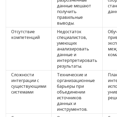
разрозненные
сбор
данные мешают
ста
получить
дан
правильные
выводы.
Отсутствие
Недостаток
Обу
компетенций
специалистов,
при
умеющих
эксп
анализировать
меж
данные и
ком
интерпретировать
результаты.
Сложности
Технические и
Пла
интеграции с
организационные
инт
существующими
барьеры при
исп
системами
объединении
уни
источников
реше
данных и
инструментов.