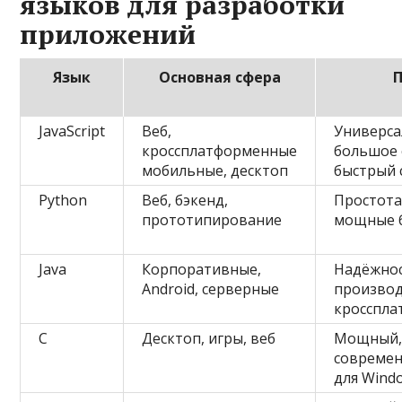
языков для разработки
приложений
Язык
Основная сфера
JavaScript
Веб,
Универса
кроссплатформенные
большое 
мобильные, десктоп
быстрый 
Python
Веб, бэкенд,
Простота
прототипирование
мощные 
Java
Корпоративные,
Надёжнос
Android, серверные
производ
кросспла
C
Десктоп, игры, веб
Мощный
современ
для Wind