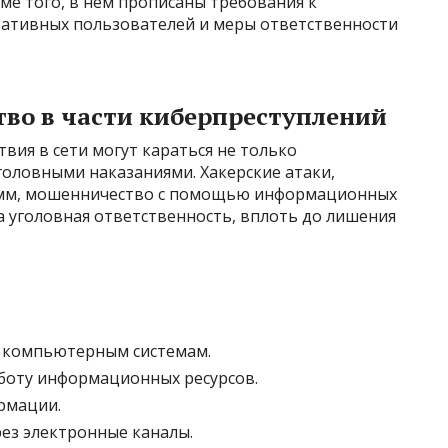
е того, в нем прописаны требования к
ративных пользователей и меры ответственности
тво в части киберпреступлений
вия в сети могут караться не только
оловными наказаниями. Хакерские атаки,
амм, мошенничество с помощью информационных
а уголовная ответственность, вплоть до лишения
 компьютерным системам.
боту информационных ресурсов.
рмации.
ез электронные каналы.