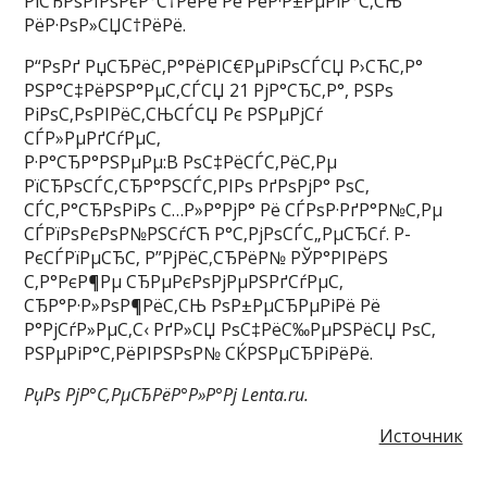
РїСЂРѕРІРѕРєР°С†РёРё Рё РёР·Р±РµРіР°С‚СЊ
РёР·РѕР»СЏС†РёРё.
Р“РѕРґ РџСЂРёС‚Р°РёРІС€РµРіРѕСЃСЏ Р›СЋС‚Р°
РЅР°С‡РёРЅР°РµС‚СЃСЏ 21 РјР°СЂС‚Р°, РЅРѕ
РіРѕС‚РѕРІРёС‚СЊСЃСЏ Рє РЅРµРјСѓ
СЃР»РµРґСѓРµС‚
Р·Р°СЂР°РЅРµРµ:В РѕС‡РёСЃС‚РёС‚Рµ
РїСЂРѕСЃС‚СЂР°РЅСЃС‚РІРѕ РґРѕРјР° РѕС‚
СЃС‚Р°СЂРѕРіРѕ С…Р»Р°РјР° Рё СЃРѕР·РґР°Р№С‚Рµ
СЃРїРѕРєРѕР№РЅСѓСЋ Р°С‚РјРѕСЃС„РµСЂСѓ. Р­
РєСЃРїРµСЂС‚ Р”РјРёС‚СЂРёР№ РЎР°РІРёРЅ
С‚Р°РєР¶Рµ СЂРµРєРѕРјРµРЅРґСѓРµС‚
СЂР°Р·Р»РѕР¶РёС‚СЊ РѕР±РµСЂРµРіРё Рё
Р°РјСѓР»РµС‚С‹ РґР»СЏ РѕС‡РёС‰РµРЅРёСЏ РѕС‚
РЅРµРіР°С‚РёРІРЅРѕР№ СЌРЅРµСЂРіРёРё.
РџРѕ РјР°С‚РµСЂРёР°Р»Р°Рј Lenta.ru.
Источник