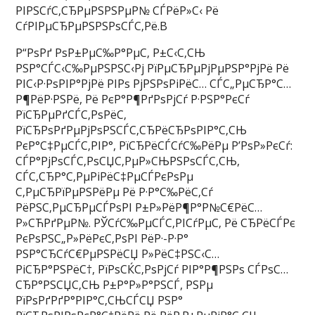
РІРЅСѓС‚СЂРµРЅРЅРµР№ СЃРёР»С‹ Рё
СѓРІРµСЂРµРЅРЅРѕСЃС‚Рё.В
Р“РѕРґ РѕР±РµС‰Р°РµС‚ Р±С‹С‚СЊ
РЅР°СЃС‹С‰РµРЅРЅС‹Рј РїРµСЂРµРјРµРЅР°РјРё Рё
РІС‹Р·РѕРІР°РјРё РІРѕ РјРЅРѕРіРёС… СЃС„РµСЂР°С…
Р¶РёР·РЅРё, Рё РєР°Р¶РґРѕРјСѓ Р·РЅР°РєСѓ
РїСЂРµРґСЃС‚РѕРёС‚
РїСЂРѕРґРµРјРѕРЅСЃС‚СЂРёСЂРѕРІР°С‚СЊ
РєР°С‡РµСЃС‚РІР°, РїСЂРёСЃСѓС‰РёРµ Р’РѕР»РєСѓ:
СЃР°РјРѕСЃС‚РѕСЏС‚РµР»СЊРЅРѕСЃС‚СЊ,
СЃС‚СЂР°С‚РµРіРёС‡РµСЃРєРѕРµ
С‚РµСЂРїРµРЅРёРµ Рё Р·Р°С‰РёС‚Сѓ
РёРЅС‚РµСЂРµСЃРѕРІ Р±Р»РёР¶Р°Р№С€РёС…
Р»СЋРґРµР№. РЎСѓС‰РµСЃС‚РІСѓРµС‚ Рё СЂРёСЃРє
РєРѕРЅС„Р»РёРєС‚РѕРІ РёР·-Р·Р°
РЅР°СЂСѓС€РµРЅРёСЏ Р»РёС‡РЅС‹С…
РіСЂР°РЅРёС†, РїРѕСЌС‚РѕРјСѓ РІР°Р¶РЅРѕ СЃРѕС…
СЂР°РЅСЏС‚СЊ Р±Р°Р»Р°РЅСЃ, РЅРµ
РїРѕРґРґР°РІР°С‚СЊСЃСЏ РЅР°