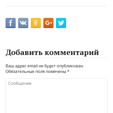
Добавить комментарий
Ваш адрес email не будет опубликован.
Обязательные поля помечены
*