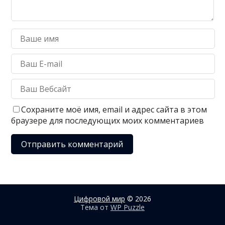
Сохраните моё имя, email и адрес сайта в этом
браузере для последующих моих комментариев
Цифровой мир
© 2026
Тема от
WP Puzzle