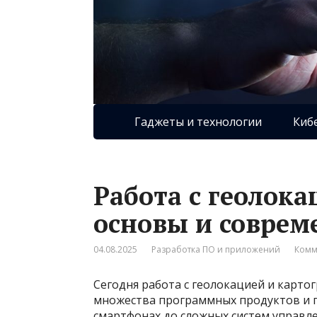
Гаджеты и технологии
Киб
Работа с геолока
основы и соврем
04.08.2025
Разработка ПО и приложений
Комм
Сегодня работа с геолокацией и карт
множества программных продуктов и п
смартфонах до сложных систем управле