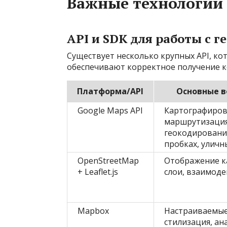
Важные технологии
API и SDK для работы с г
Существует несколько крупных API, к
обеспечивают корректное получение ко
Платформа/API
Основные 
Google Maps API
Картографиров
маршрутизация
геокодировани
пробках, уличн
OpenStreetMap
Отображение к
+ Leaflet.js
слои, взаимоде
Mapbox
Настраиваемые
стилизация, ан