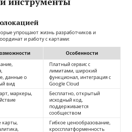
 и инструменты
еолокацией
оторые упрощают жизнь разработчиков и
ординат и работу с картами:
возможности
Особенности
ание,
Платный сервис с
,
лимитами, широкий
е, данные о
функционал, интеграция с
ый вид
Google Cloud
арт, маркеры,
Бесплатно, открытый
йствие
исходный код,
поддерживается
сообществом
 карты,
Гибкое ценообразование,
алитика,
кроссплатформенность