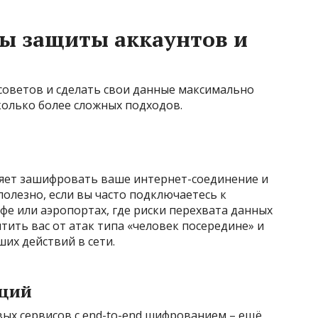
ы защиты аккаунтов и
советов и сделать свои данные максимально
олько более сложных подходов.
оляет зашифровать ваше интернет-соединение и
полезно, если вы часто подключаетесь к
афе или аэропортах, где риски перехвата данных
ить вас от атак типа «человек посередине» и
их действий в сети.
ций
ых сервисов с end-to-end шифрованием – ещё