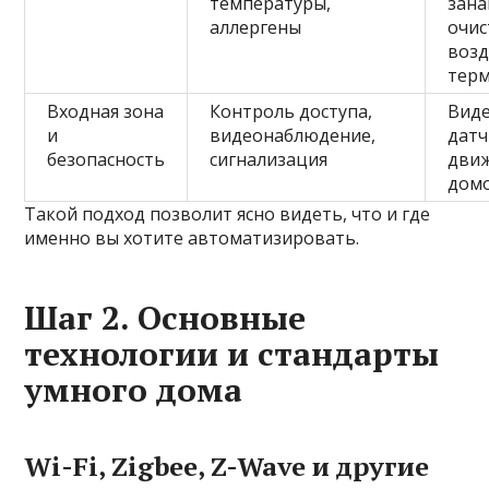
температуры,
зана
аллергены
очис
возд
тер
Входная зона
Контроль доступа,
Вид
и
видеонаблюдение,
дат
безопасность
сигнализация
движ
дом
Такой подход позволит ясно видеть, что и где
именно вы хотите автоматизировать.
Шаг 2. Основные
технологии и стандарты
умного дома
Wi-Fi, Zigbee, Z-Wave и другие