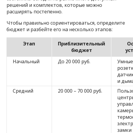
решений и комплектов, которые можно
расширять постепенно.
Чтобы правильно сориентироваться, определите
бюджет и разбейте его на несколько этапов:
Этап
Приблизительный
О
бюджет
ус
Начальный
До 20 000 руб.
Умные
розетк
датчи
и дым
Средний
20 000 – 70 000 руб.
Польз
центр
управ
камер
термо
элект
замки