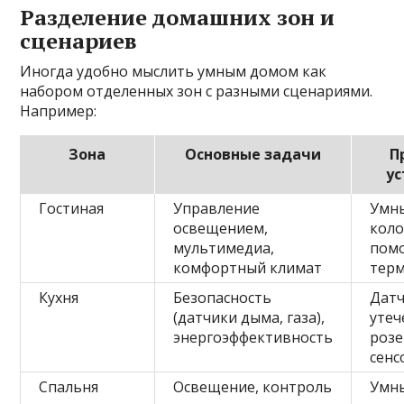
Разделение домашних зон и
сценариев
Иногда удобно мыслить умным домом как
набором отделенных зон с разными сценариями.
Например:
Зона
Основные задачи
П
ус
Гостиная
Управление
Умн
освещением,
коло
мультимедиа,
пом
комфортный климат
тер
Кухня
Безопасность
Дат
(датчики дыма, газа),
утеч
энергоэффективность
розе
сенс
Спальня
Освещение, контроль
Умн