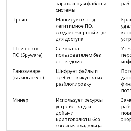
заражающая файлы и
раб
системы
Троян
Маскируется под
Кра
легитимное ПО,
уда
создает «черный ход»
кон
для доступа
уст
Шпионское
Слежка за
Уте
ПО (Spyware)
пользователем без
пер
его ведома
инф
Рансомваре
Шифрует файлы и
Пот
(вымогатель)
требует выкуп за их
дан
разблокировку
фин
пот
Минер
Использует ресурсы
Зам
устройства для
раб
добычи
пов
криптовалюты без
эне
согласия владельца