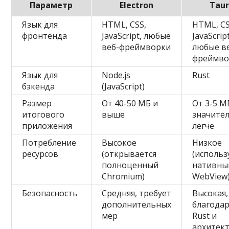
Параметр
Electron
Taur
Язык для
HTML, CSS,
HTML, CS
фронтенда
JavaScript, любые
JavaScript
веб-фреймворки
любые в
фреймво
Язык для
Node.js
Rust
бэкенда
(JavaScript)
Размер
От 40-50 МБ и
От 3-5 М
итогового
выше
значите
приложения
легче
Потребление
Высокое
Низкое
ресурсов
(открывается
(использ
полноценный
нативны
Chromium)
WebView
Безопасность
Средняя, требует
Высокая,
дополнительных
благода
мер
Rust и
архитек