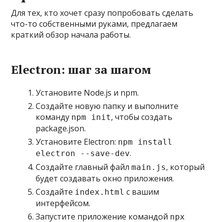
Для тех, кто хочет сразу попробовать сделать
что-то собственными руками, предлагаем
краткий обзор начала работы.
Electron: шаг за шагом
Установите Node.js и npm.
Создайте новую папку и выполните
команду
, чтобы создать
npm init
package.json.
Установите Electron:
npm install
.
electron --save-dev
Создайте главный файл
, который
main.js
будет создавать окно приложения.
Создайте
с вашим
index.html
интерфейсом.
Запустите приложение командой
npx