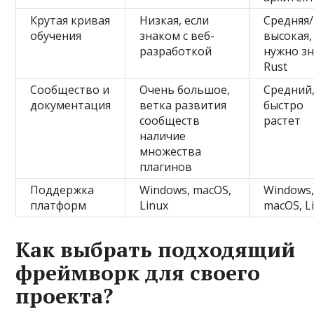
Крутая кривая
Низкая, если
Средняя/
обучения
знаком с веб-
высокая,
разработкой
нужно з
Rust
Сообщество и
Очень большое,
Средний,
документация
ветка развития
быстро
сообществ
растет
наличие
множества
плагинов
Поддержка
Windows, macOS,
Windows
платформ
Linux
macOS, L
Как выбрать подходящий
фреймворк для своего
проекта?