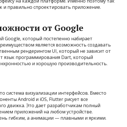
рфейсу на каждой платформе. Именно поэтому так
 и правильно спроектировать приложение.
можности от Google
ый Google, который постепенно набирает
преимуществом является возможность создавать
твенным рендерингом UI, который не зависит от
т язык программирования Dart, который
инхронностью и хорошую производительность.
это система визуализации интерфейсов. Вместо
енты Android и iOS, Flutter рисует все
го движка. Это дает разработчикам полный
ением приложений на любом устройстве.
чень гибким, а анимации — плавными и яркими.