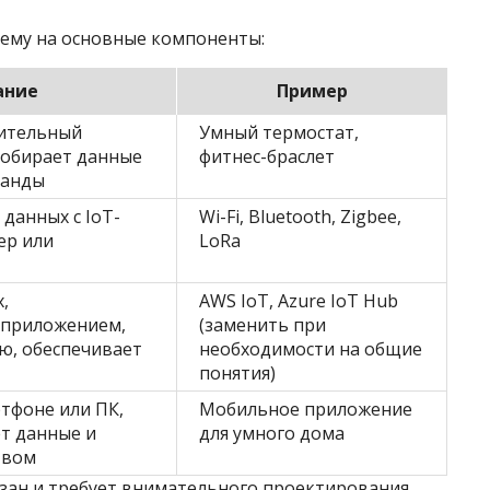
тему на основные компоненты:
ание
Пример
нительный
Умный термостат,
собирает данные
фитнес-браслет
манды
данных с IoT-
Wi-Fi, Bluetooth, Zigbee,
ер или
LoRa
,
AWS IoT, Azure IoT Hub
 приложением,
(заменить при
ю, обеспечивает
необходимости на общие
понятия)
тфоне или ПК,
Мобильное приложение
т данные и
для умного дома
твом
зан и требует внимательного проектирования.