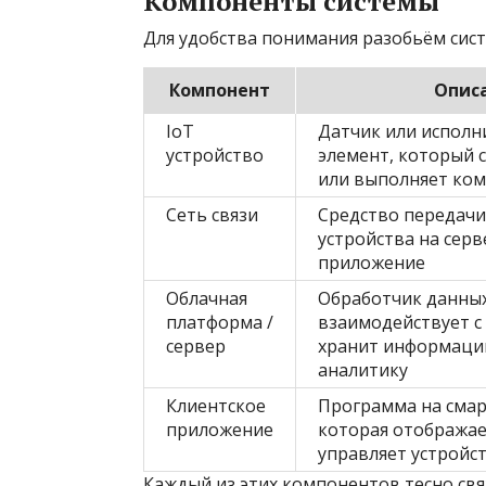
Компоненты системы
Для удобства понимания разобьём сис
Компонент
Опис
IoT
Датчик или испол
устройство
элемент, который 
или выполняет ко
Сеть связи
Средство передачи 
устройства на серв
приложение
Облачная
Обработчик данных
платформа /
взаимодействует с
сервер
хранит информаци
аналитику
Клиентское
Программа на смар
приложение
которая отображае
управляет устройс
Каждый из этих компонентов тесно свя