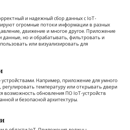
х
орректный и надежный сбор данных с IoT-
нерируют огромные потоки информации в разных
давление, движение и многое другое. Приложение
и данные, но и обрабатывать, фильтровать и
спользовать или визуализировать для
и
е устройствами. Например, приложение для умного
, регулировать температуру или открывать двери
ся возможность обновления ПО IoT-устройств
анной и безопасной архитектуры.
ти
ем в области IoT. Приложения должны