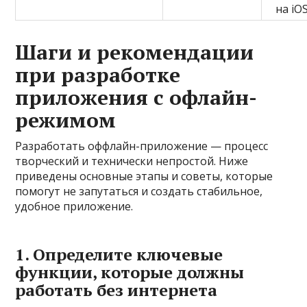
на iO
Шаги и рекомендации
при разработке
приложения с офлайн-
режимом
Разработать оффлайн-приложение — процесс
творческий и технически непростой. Ниже
приведены основные этапы и советы, которые
помогут не запутаться и создать стабильное,
удобное приложение.
1. Определите ключевые
функции, которые должны
работать без интернета