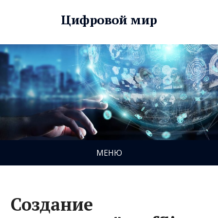
Цифровой мир
МЕНЮ
Создание