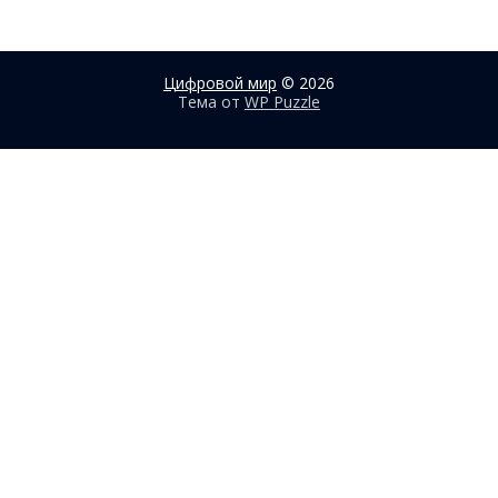
Цифровой мир
© 2026
Тема от
WP Puzzle