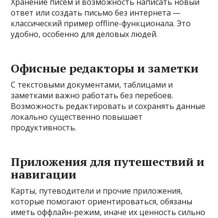
Хранение писем и возможность написать новый
ответ или создать письмо без интернета —
классический пример offline-функционала. Это
удобно, особенно для деловых людей.
Офисные редакторы и заметки
С текстовыми документами, таблицами и
заметками важно работать без перебоев.
Возможность редактировать и сохранять данные
локально существенно повышает
продуктивность.
Приложения для путешествий и
навигации
Карты, путеводители и прочие приложения,
которые помогают ориентироваться, обязаны
иметь оффлайн-режим, иначе их ценность сильно