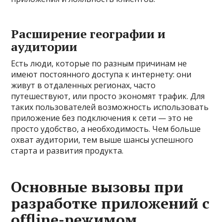
Расширение географии и
аудитории
Есть люди, которые по разным причинам не
имеют постоянного доступа к интернету: они
живут в отдаленных регионах, часто
путешествуют, или просто экономят трафик. Для
таких пользователей возможность использовать
приложение без подключения к сети — это не
просто удобство, а необходимость. Чем больше
охват аудитории, тем выше шансы успешного
старта и развития продукта.
Основные вызовы при
разработке приложений с
offline-режимом