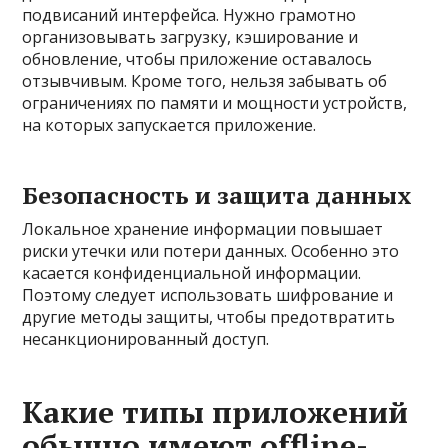
подвисаний интерфейса. Нужно грамотно
организовывать загрузку, кэширование и
обновление, чтобы приложение оставалось
отзывчивым. Кроме того, нельзя забывать об
ограничениях по памяти и мощности устройств,
на которых запускается приложение.
Безопасность и защита данных
Локальное хранение информации повышает
риски утечки или потери данных. Особенно это
касается конфиденциальной информации.
Поэтому следует использовать шифрование и
другие методы защиты, чтобы предотвратить
несанкционированный доступ.
Какие типы приложений
обычно имеют offline-