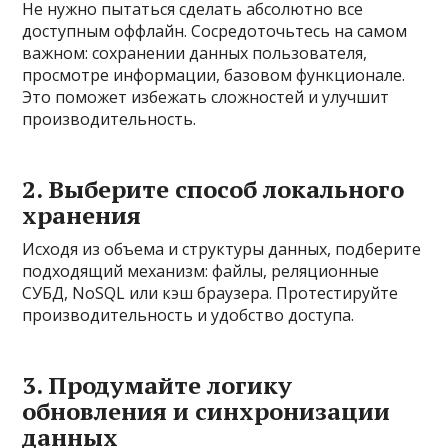
Не нужно пытаться сделать абсолютно все
доступным оффлайн. Сосредоточьтесь на самом
важном: сохранении данных пользователя,
просмотре информации, базовом функционале.
Это поможет избежать сложностей и улучшит
производительность.
2. Выберите способ локального
хранения
Исходя из объема и структуры данных, подберите
подходящий механизм: файлы, реляционные
СУБД, NoSQL или кэш браузера. Протестируйте
производительность и удобство доступа.
3. Продумайте логику
обновления и синхронизации
данных