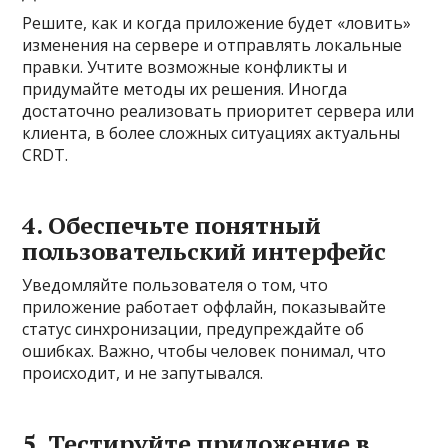
Решите, как и когда приложение будет «ловить»
изменения на сервере и отправлять локальные
правки. Учтите возможные конфликты и
придумайте методы их решения. Иногда
достаточно реализовать приоритет сервера или
клиента, в более сложных ситуациях актуальны
CRDT.
4. Обеспечьте понятный
пользовательский интерфейс
Уведомляйте пользователя о том, что
приложение работает оффлайн, показывайте
статус синхронизации, предупреждайте об
ошибках. Важно, чтобы человек понимал, что
происходит, и не запутывался.
5. Тестируйте приложение в