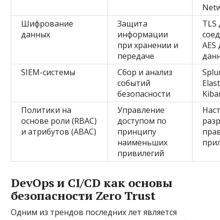
Netw
Шифрование
Защита
TLS 
данных
информации
сое
при хранении и
AES 
передаче
дан
SIEM-системы
Сбор и анализ
Splu
событий
Elas
безопасности
Kiba
Политики на
Управление
Нас
основе роли (RBAC)
доступом по
раз
и атрибутов (ABAC)
принципу
прав
наименьших
при
привилегий
DevOps и CI/CD как основы
безопасности Zero Trust
Одним из трендов последних лет является