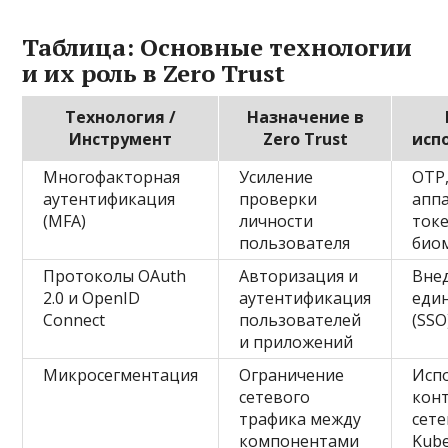
Таблица: Основные технологии
и их роль в Zero Trust
Технология /
Назначение в
Инструмент
Zero Trust
исп
Многофакторная
Усиление
OTP
аутентификация
проверки
апп
(MFA)
личности
ток
пользователя
био
Протоколы OAuth
Авторизация и
Вне
2.0 и OpenID
аутентификация
еди
Connect
пользователей
(SSO
и приложений
Микросегментация
Ограничение
Исп
сетевого
кон
трафика между
сете
компонентами
Kube