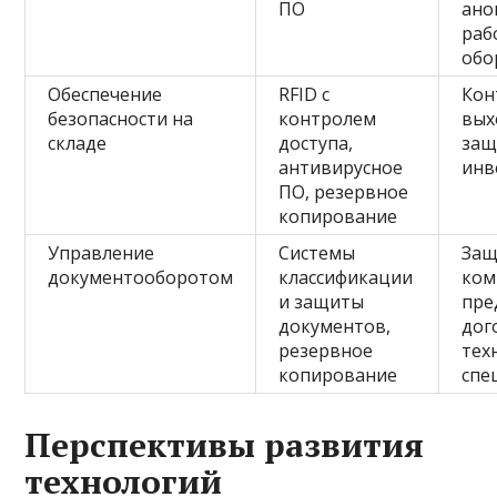
ПО
ано
раб
обо
Обеспечение
RFID с
Кон
безопасности на
контролем
вых
складе
доступа,
защ
антивирусное
инв
ПО, резервное
копирование
Управление
Системы
Защ
документооборотом
классификации
ком
и защиты
пре
документов,
дог
резервное
тех
копирование
спе
Перспективы развития
технологий