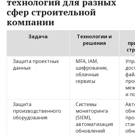
технологий для разных
сфер строительной
компании
Задача
Технологии и
решения
пр
ст
Защита проектных
MFA, IAM,
Упр
данных
шифрование,
дос
облачные
фай
сервисы
про
меж
и п
Защита
Системы
Авт
производственного
мониторинга
обн
оборудования
(SIEM),
про
автоматизация
ста
обновлений
обн