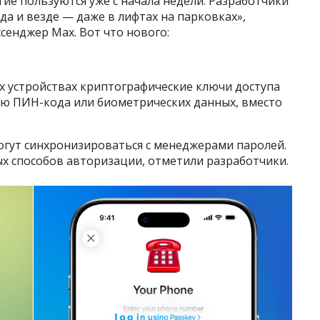
ие пользуются уже с начала недели. Разработчики
да и везде — даже в лифтах на парковках»,
сенджер Мах. Вот что нового:
х устройствах криптографические ключи доступа
щью ПИН-кода или биометрических данных, вместо
могут синхронизироваться с менеджерами паролей.
ых способов авторизации, отметили разработчики.