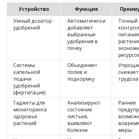
Устройство
Функция
Преим
Умный дозатор
Автоматически
Точный
удобрений
добавляет
контро
выбранные
питания
удобрения в
растени
почву
эконом
ресурсо
Системы
Объединяет
Упрощае
капельной
полив и
снижает
подачи
подкормку
трудоза
удобрений
(фертигация)
Гаджеты для
Анализируют
Раннее
мониторинга
состояние
предупр
здоровья
листьев,
возмож
растений
выявляют
вовремя
болезни
меры