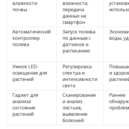
влажности
влажности,
установ
почвы
передача
использ
данных на
смартфон
Автоматический
Запуск полива
Эконом
контроллер
по данным с
воды, у
полива
датчиков и
расписанию
Умное LED-
Регулировка
Повышае
освещение для
спектра и
и здоро
растений
интенсивности
растени
света
Гаджет для
Сканирование
Раннее
анализа
и анализ
обнаруж
состояния
листьев,
пробле
растений
выявление
болезней