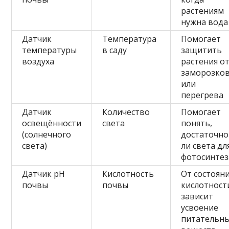
растениям
нужна вода
Датчик
Температура
Помогает
температуры
в саду
защитить
воздуха
растения о
заморозко
или
перегрева
Датчик
Количество
Помогает
освещённости
света
понять,
(солнечного
достаточно
света)
ли света дл
фотосинтез
Датчик pH
Кислотность
От состоян
почвы
почвы
кислотност
зависит
усвоение
питательн