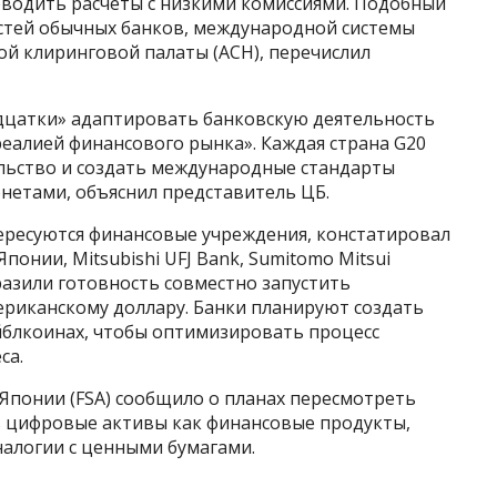
оводить расчеты с низкими комиссиями. Подобный
стей обычных банков, международной системы
й клиринговой палаты (ACH), перечислил
дцатки» адаптировать банковскую деятельность
реалией финансового рынка». Каждая страна G20
льство и создать международные стандарты
етами, объяснил представитель ЦБ.
ресуются финансовые учреждения, констатировал
понии, Mitsubishi UFJ Bank, Sumitomo Mitsui
разили готовность совместно запустить
ериканскому доллару. Банки планируют создать
йблкоинах, чтобы оптимизировать процесс
са.
 Японии (FSA) сообщило о планах пересмотреть
 цифровые активы как финансовые продукты,
налогии с ценными бумагами.