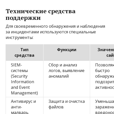
Технические средства
поддержки
Для своевременного обнаружения и наблюдения
за инцидентами используются специальные
инструменты:
Тип
Функции
Значен
средства
сай
SIEM-
Сбор и анализ
Позволя
системы
логов, выявление
быстро
(Security
аномалий
обнаруж
Information
подозри
and Event
активно
Management)
Антивирус и
Защита и очистка
Уменьша
анти-
файлов
заражени
малварь
вредоно