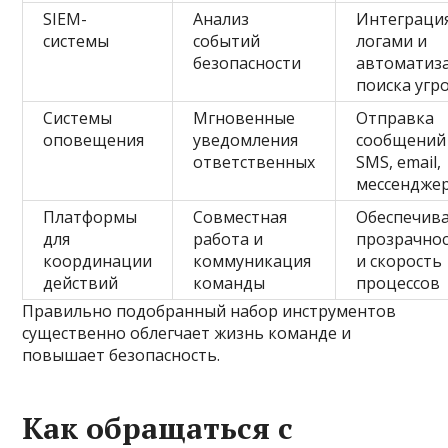
SIEM-
Анализ
Интеграция
системы
событий
логами и
безопасности
автоматиз
поиска угр
Системы
Мгновенные
Отправка
оповещения
уведомления
сообщений
ответственных
SMS, email,
мессендже
Платформы
Совместная
Обеспечив
для
работа и
прозрачно
координации
коммуникация
и скорость
действий
команды
процессов
Правильно подобранный набор инструментов
существенно облегчает жизнь команде и
повышает безопасность.
Как обращаться с