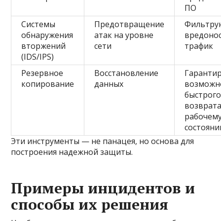
ПО
Системы
Предотвращение
Фильтру
обнаружения
атак на уровне
вредоно
вторжений
сети
трафик
(IDS/IPS)
Резервное
Восстановление
Гаранти
копирование
данных
возможн
быстрог
возврата
рабочем
состоян
Эти инструменты — не панацея, но основа для
построения надежной защиты.
Примеры инцидентов и
способы их решения