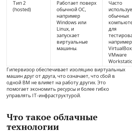
Тип 2
Работает поверх
Часто
(hosted)
обычной ОС,
используе
например
обычных
Windows или
компьют
Linux, и
для
запускает
тестиров
виртуальные
наприме
машины.
VirtualBox
VMware
Workstati
Гипервизор обеспечивает изоляцию виртуальных
машин друг от друга, что означает, что сбой в
одной ВМ не влияет на работу других. Это
помогает экономить ресурсы и более гибко
управлять IT-инфраструктурой.
Что такое облачные
технологии