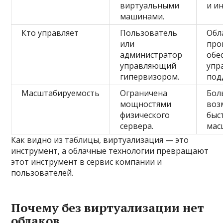
виртуальными
и и
машинами.
Кто управляет
Пользователь
Обл
или
про
администратор
обе
управляющий
упр
гипервизором.
под
Масштабируемость
Ограничена
Бол
мощностями
воз
физического
быс
сервера.
мас
Как видно из таблицы, виртуализация — это
инструмент, а облачные технологии превращают
этот инструмент в сервис компании и
пользователей.
Почему без виртуализации нет
облаков