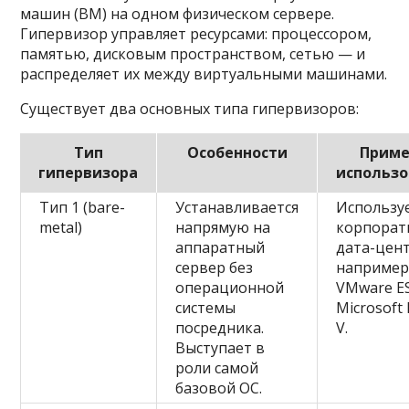
машин (ВМ) на одном физическом сервере.
Гипервизор управляет ресурсами: процессором,
памятью, дисковым пространством, сетью — и
распределяет их между виртуальными машинами.
Существует два основных типа гипервизоров:
Тип
Особенности
Прим
гипервизора
использ
Тип 1 (bare-
Устанавливается
Используе
metal)
напрямую на
корпорат
аппаратный
дата-цент
сервер без
наприме
операционной
VMware ES
системы
Microsoft
посредника.
V.
Выступает в
роли самой
базовой ОС.