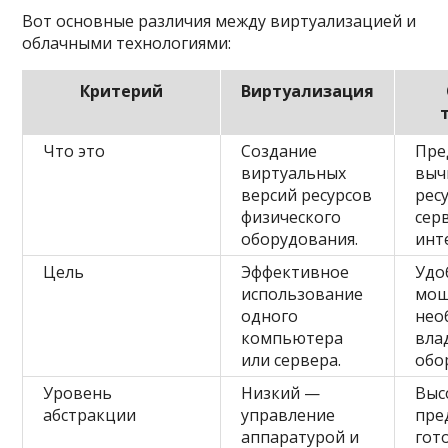
Вот основные различия между виртуализацией и
облачными технологиями:
Критерий
Виртуализация
Что это
Создание
Пре
виртуальных
выч
версий ресурсов
рес
физического
сер
оборудования.
инт
Цель
Эффективное
Удо
использование
мощ
одного
нео
компьютера
вла
или сервера.
обо
Уровень
Низкий —
Выс
абстракции
управление
пре
аппаратурой и
гот